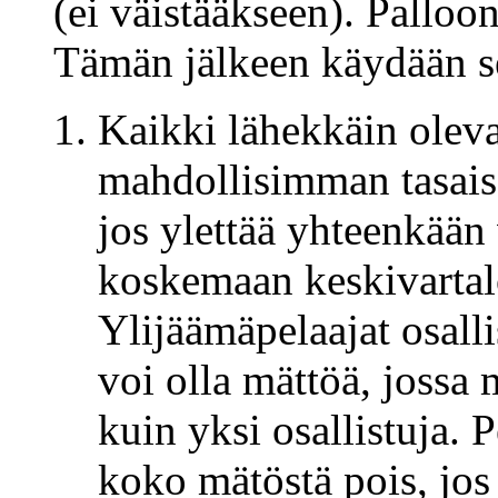
(ei väistääkseen). Palloo
Tämän jälkeen käydään se
Kaikki lähekkäin oleva
mahdollisimman tasaise
jos ylettää yhteenkään 
koskemaan keskivartal
Ylijäämäpelaajat osalli
voi olla mättöä, joss
kuin yksi osallistuja. P
koko mätöstä pois, jos