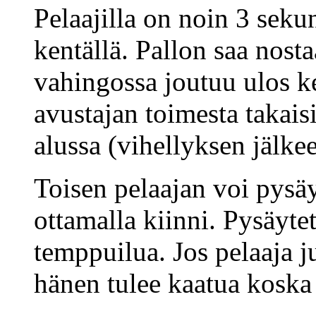
Pelaajilla on noin 3 seku
kentällä. Pallon saa nostaa
vahingossa joutuu ulos ke
avustajan toimesta takais
alussa (vihellyksen jälkee
Toisen pelaajan voi pysäy
ottamalla kiinni. Pysäyt
temppuilua. Jos pelaaja j
hänen tulee kaatua koska 