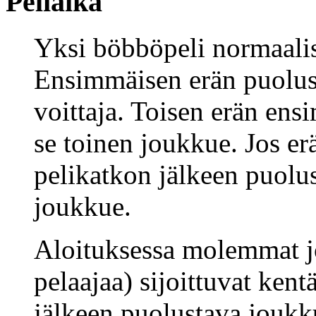
Peliaika
Yksi böbböpeli normaalist
Ensimmäisen erän puolust
voittaja. Toisen erän ens
se toinen joukkue. Jos er
pelikatkon jälkeen puolus
joukkue.
Aloituksessa molemmat j
pelaajaa) sijoittuvat kent
jälkeen puolustava joukk