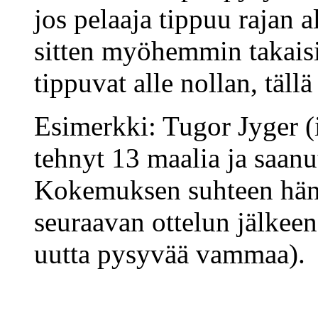
jos pelaaja tippuu rajan a
sitten myöhemmin takaisin
tippuvat alle nollan, tällä
Esimerkki: Tugor Jyger (
tehnyt 13 maalia ja saa
Kokemuksen suhteen hän o
seuraavan ottelun jälkeen 
uutta pysyvää vammaa).