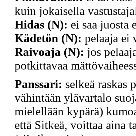
kuin jokaisella vastustaj
Hidas (N):
ei saa juosta 
Kädetön (N):
pelaaja ei 
Raivoaja (N):
jos pelaaja
potkittavaa mättövaihees
Panssari:
selkeä raskas p
vähintään ylävartalo suoja
mielellään kypärä) kumoa
että Sitkeä, voittaa aina