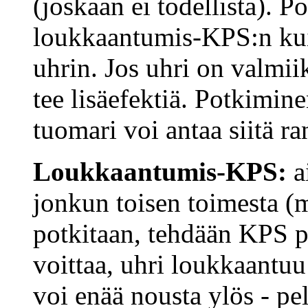
(joskaan ei todellista). Po
loukkaantumis-KPS:n kuin
uhrin. Jos uhri on valmii
tee lisäefektiä. Potkimine
tuomari voi antaa siitä r
Loukkaantumis-KPS:
a
jonkun toisen toimesta (m
potkitaan, tehdään KPS p
voittaa, uhri loukkaantuu
voi enää nousta ylös - pe