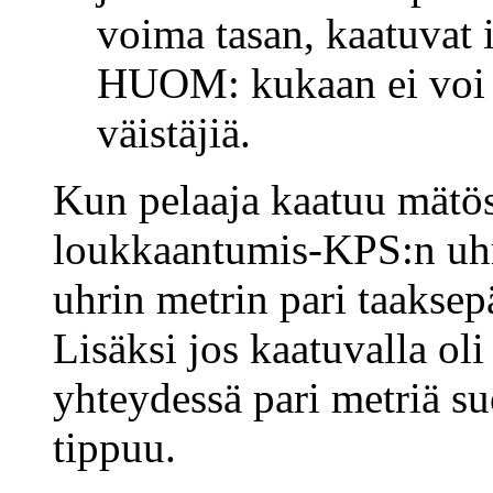
voima tasan, kaatuvat 
HUOM: kukaan ei voi ka
väistäjiä.
Kun pelaaja kaatuu mätöss
loukkaantumis-KPS:n uhri
uhrin metrin pari taaksep
Lisäksi jos kaatuvalla oli
yhteydessä pari metriä su
tippuu.