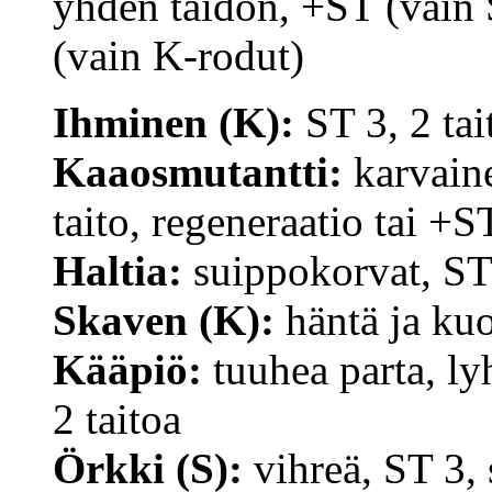
yhden taidon, +ST (vain 
(vain K-rodut)
Ihminen (K):
ST 3, 2 tai
Kaaosmutantti:
karvaine
taito, regeneraatio tai +S
Haltia:
suippokorvat, ST 3
Skaven (K):
häntä ja kuo
Kääpiö:
tuuhea parta, lyh
2 taitoa
Örkki (S):
vihreä, ST 3, s