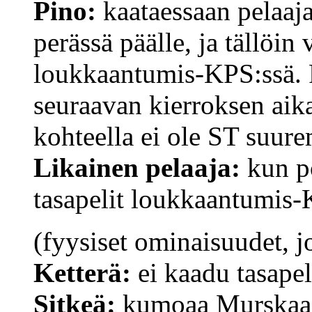
Pino:
kaataessaan pelaaja
perässä päälle, ja tällöin 
loukkaantumis-KPS:ssä. P
seuraavan kierroksen aika
kohteella ei ole ST suure
Likainen pelaaja:
kun po
tasapelit loukkaantumis-
(fyysiset ominaisuudet, jo
Ketterä:
ei kaadu tasapel
Sitkeä:
kumoaa Murskaaj