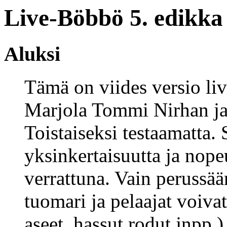
Live-Böbbö 5. edikka
Aluksi
Tämä on viides versio liv
Marjola Tommi Nirhan ja 
Toistaiseksi testaamatta.
yksinkertaisuutta ja nopeu
verrattuna. Vain perussää
tuomari ja pelaajat voivat
aseet, hassut rodut jnpp.