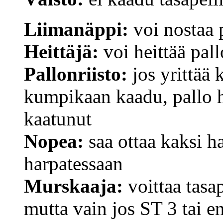
Liimanäppi:
voi nostaa 
Heittäjä:
voi heittää pal
Pallonriisto:
jos yrittää 
kumpikaan kaadu, pallo he
kaatunut
Nopea:
saa ottaa kaksi h
harpatessaan
Murskaaja:
voittaa tasa
mutta vain jos ST 3 tai