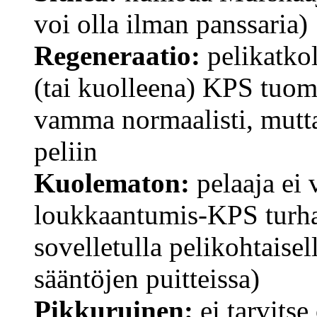
voi olla ilman panssaria)
Regeneraatio:
pelikatko
(tai kuolleena) KPS tuoma
vamma normaalisti, mutta t
peliin
Kuolematon:
pelaaja ei 
loukkaantumis-KPS turha 
sovelletulla pelikohtaisel
sääntöjen puitteissa)
Pikkuruinen:
ei tarvitse