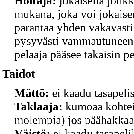
Hoitaja:
jokaisella joukk
mukana, joka voi jokaisen
parantaa yhden vakavasti
pysyvästi vammautuneen 
pelaaja pääsee takaisin p
Taidot
Mättö:
ei kaadu tasapeli
Taklaaja:
kumoaa kohteid
molempia) jos päähakkaa
Väistö:
ei kaadu tasapelil