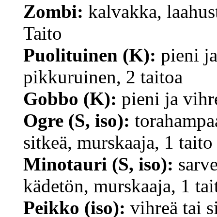
Zombi:
kalvakka, laahus
Taito
Puolituinen (K):
pieni j
pikkuruinen, 2 taitoa
Gobbo (K):
pieni ja vihr
Ogre (S, iso):
torahampaat
sitkeä, murskaaja, 1 taito
Minotauri (S, iso):
sarve
kädetön, murskaaja, 1 tai
Peikko (iso):
vihreä tai s